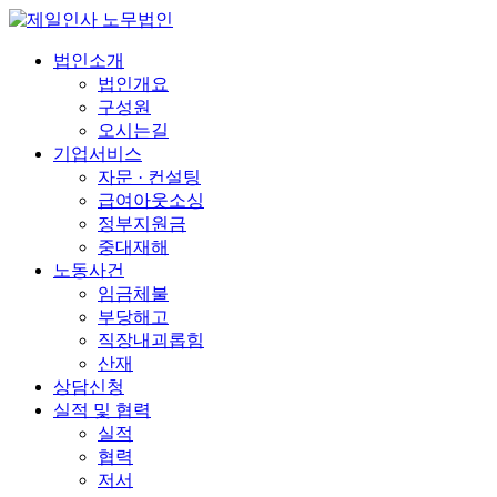
법인소개
법인개요
구성원
오시는길
기업서비스
자문 · 컨설팅
급여아웃소싱
정부지원금
중대재해
노동사건
임금체불
부당해고
직장내괴롭힘
산재
상담신청
실적 및 협력
실적
협력
저서