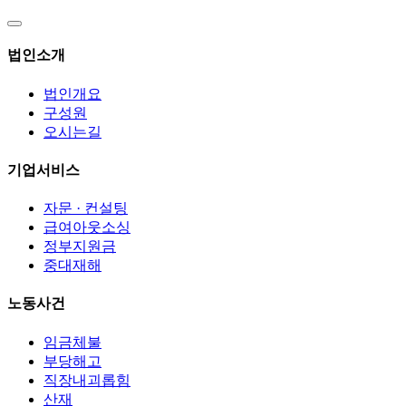
법인소개
법인개요
구성원
오시는길
기업서비스
자문 · 컨설팅
급여아웃소싱
정부지원금
중대재해
노동사건
임금체불
부당해고
직장내괴롭힘
산재