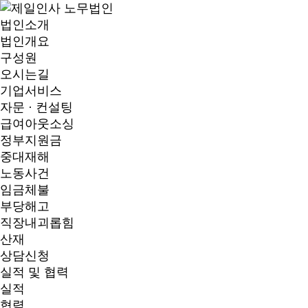
법인소개
법인개요
구성원
오시는길
기업서비스
자문 · 컨설팅
급여아웃소싱
정부지원금
중대재해
노동사건
임금체불
부당해고
직장내괴롭힘
산재
상담신청
실적 및 협력
실적
협력