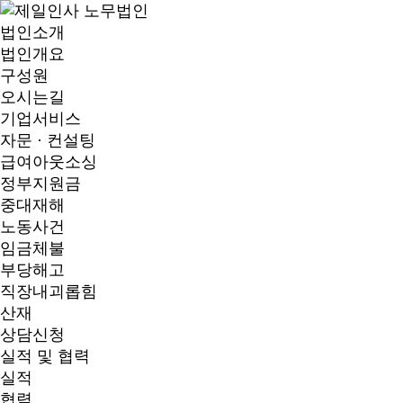
법인소개
법인개요
구성원
오시는길
기업서비스
자문 · 컨설팅
급여아웃소싱
정부지원금
중대재해
노동사건
임금체불
부당해고
직장내괴롭힘
산재
상담신청
실적 및 협력
실적
협력