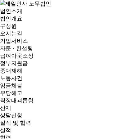
법인소개
법인개요
구성원
오시는길
기업서비스
자문 · 컨설팅
급여아웃소싱
정부지원금
중대재해
노동사건
임금체불
부당해고
직장내괴롭힘
산재
상담신청
실적 및 협력
실적
협력