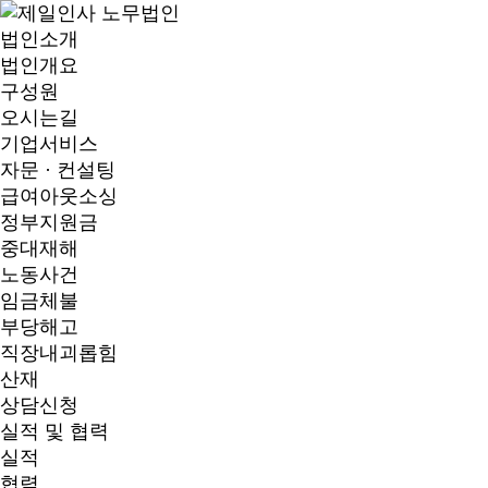
법인소개
법인개요
구성원
오시는길
기업서비스
자문 · 컨설팅
급여아웃소싱
정부지원금
중대재해
노동사건
임금체불
부당해고
직장내괴롭힘
산재
상담신청
실적 및 협력
실적
협력